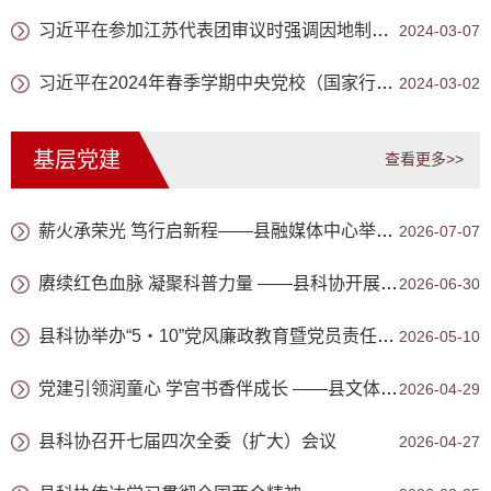
习近平在参加江苏代表团审议时强调因地制宜发展新质生产力
2024-03-07
习近平在2024年春季学期中央党校（国家行政学院）中青年干部培训班开班之际作出重要指示
2024-03-02
基层党建
查看更多>>
薪火承荣光 笃行启新程——县融媒体中心举办“光荣在党50年”纪念章颁发仪式
2026-07-07
赓续红色血脉 凝聚科普力量 ——县科协开展迎七一主题党日活动
2026-06-30
县科协举办“5・10”党风廉政教育暨党员责任强化专题培训班
2026-05-10
党建引领润童心 学宫书香伴成长 ——县文体广旅局“世界读书日”主题活动圆满落幕
2026-04-29
县科协召开七届四次全委（扩大）会议
2026-04-27