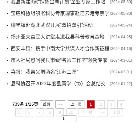
我县新建3家“绿扬金凤计划”企业专家工作站
[2024-05-30]
宝应科协组织老科协专家理事赴连云港考察学
[2024-05-30]
习
柳堡镇赴湖北武汉开展“双招双引”活动
[2024-05-24]
扬州亚夫富民大讲堂走进我县科普教育基地
[2024-04-25]
西安丰镇：携手中南大学共谋人才合作新征程
[2024-04-16]
市人社局慰问我县市级“名师工作室”领衔专家
[2024-03-01]
代表
喜报！我县又增两名“江苏工匠”
[2024-03-01]
县科协召开2023年度县属学（协）会总结交
[2024-01-22]
流会
739条 1/25页
首页
<<
上一页
1
2
3
4
5
6
7
8
9
10
下一页
>>
末页