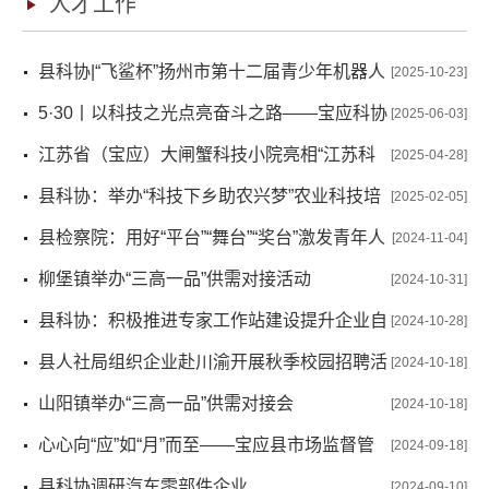
人才工作
县科协|“飞鲨杯”扬州市第十二届青少年机器人
[2025-10-23]
大赛宝应分赛成功举办
5·30丨以科技之光点亮奋斗之路——宝应科协
[2025-06-03]
“全国科技工作者日”活动亮点纷呈
江苏省（宝应）大闸蟹科技小院亮相“江苏科
[2025-04-28]
技小院”初夏市集暨成果展示启动仪式
县科协：举办“科技下乡助农兴梦”农业科技培
[2025-02-05]
训
县检察院：用好“平台”“舞台”“奖台”激发青年人
[2024-11-04]
才队伍活力
柳堡镇举办“三高一品”供需对接活动
[2024-10-31]
县科协：积极推进专家工作站建设提升企业自
[2024-10-28]
主创新能力
县人社局组织企业赴川渝开展秋季校园招聘活
[2024-10-18]
动
山阳镇举办“三高一品”供需对接会
[2024-10-18]
心心向“应”如“月”而至——宝应县市场监督管
[2024-09-18]
理局开展2024年青年人才中秋游园会
县科协调研汽车零部件企业
[2024-09-10]