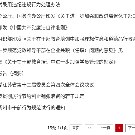
试录用违纪违规行为处理办法
办公厅、国务院办公厅印发《关于进一步加强和改进离退休干部
印发《中国共产党廉洁自律准则》
组织部印发《关于在干部教育培训中加强理想信念和道德品行教
一步规范党政领导干部在企业兼职（任职）问题的意见》见
发《关于在干部教育培训中进一步加强学员管理的规定》
报告（摘要）
党江苏省第十二届委员会第四次全体会议决议
步贯彻厉行节约制止铺张浪费的若干规定
扬州市干部行为规范试行的通知
15条 1/1页
首页
<<
上一页
1
下