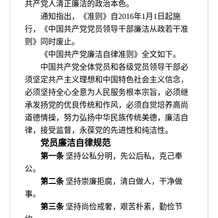
共产党人清正廉洁的政治本色。
通知指出，《准则》自2016年1月1日起施
行，《中国共产党党员领导干部廉洁从政若干准
则》同时废止。
《中国共产党廉洁自律准则》全文如下。
中国共产党全体党员和各级党员领导干部必
须坚定共产主义理想和中国特色社会主义信念，
必须坚持全心全意为人民服务根本宗旨，必须继
承发扬党的优良传统和作风，必须自觉培养高尚
道德情操，努力弘扬中华民族传统美德，廉洁自
律，接受监督，永葆党的先进性和纯洁性。
党员廉洁自律规范
第一条
坚持公私分明，先公后私，克己奉
公。
第二条
坚持崇廉拒腐，清白做人，干净做
事。
第三条
坚持尚俭戒奢，艰苦朴素，勤俭节