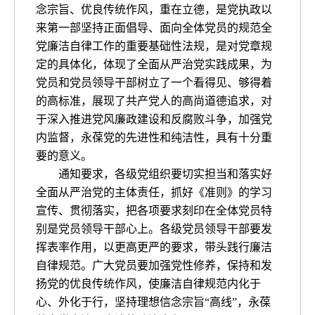
念宗旨、优良传统作风，重在立德，是党执政以
来第一部坚持正面倡导、面向全体党员的规范全
党廉洁自律工作的重要基础性法规，是对党章规
定的具体化，体现了全面从严治党实践成果，为
党员和党员领导干部树立了一个看得见、够得着
的高标准，展现了共产党人的高尚道德追求，对
于深入推进党风廉政建设和反腐败斗争，加强党
内监督，永葆党的先进性和纯洁性，具有十分重
要的意义。
通知要求，各级党组织要切实担当和落实好
全面从严治党的主体责任，抓好《准则》的学习
宣传、贯彻落实，把各项要求刻印在全体党员特
别是党员领导干部心上。各级党员领导干部要发
挥表率作用，以更高更严的要求，带头践行廉洁
自律规范。广大党员要加强党性修养，保持和发
扬党的优良传统作风，使廉洁自律规范内化于
心、外化于行，坚持理想信念宗旨“高线”，永葆