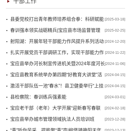
干部工作
县委党校打出青年教师培养组合拳：科研赋能
[2025-03-18]
+课堂练兵双轨并进
春训强本领实战砺精兵|宝应县市场监督管理
[2025-02-25]
局举办2025年春训班
射阳湖：开展年轻干部能力作风提升系列活动
[2024-12-20]
扎实开展党员干部调研工作，实现干部能力作
[2024-11-22]
风提升
宝应县举办河长制宣传进机关暨2024年度河长
[2024-11-06]
制工作业务骨干培训
宝应县教育系统举办第四期“好教育大讲堂”活
[2024-04-15]
动
激活干部队伍一池“春水”！县卫健委举行“上挂
[2024-04-15]
下派”年轻干部集中见面会
县检察院：春训练兵强素能
[2024-03-01]
宝应老干部（老年）大学开展“迎新春写春联
[2024-02-18]
送祝福”志愿服务活动
宝应县举办城市管理领域执法人员培训班
[2023-12-28]
“青”听你风采，提能聚“青”声|柳堡镇艳阳天年
[2023-12-13]