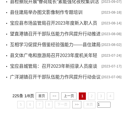
论活动
县检察院开展“睿荷成长”素能强化夜校集训活
[2023-09-07]
动
县住建局举办图文影像制作专题培训
[2023-08-18]
宝应县市场监管局召开2023年度新入职人员
[2023-08-14]
座谈会
望直港镇召开干部队伍能力作风提升行动推进
[2023-08-08]
会
互相学习促提升借鉴经验强能力——县住建局
[2023-08-02]
召开“住建菁英”培训班学员学习研讨交流会
县文体广电和旅游局召开2023年度机关年轻
[2023-07-24]
干部基层锻炼实训工作对接会
宝应县城管局：召开2023年新招录人员座谈
[2023-07-17]
会，上好“入职必修课”
广洋湖镇召开干部队伍能力作风提升行动会议
[2023-07-06]
225条 1/8页
首页
<<
上一页
1
2
3
4
5
6
7
8
下一页
>>
末页