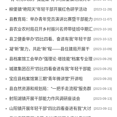
轻干部成功举办演讲比赛活动
柳堡镇“艳阳天”年轻干部开展红色研学活动
[2023-11-28]
县教育局：举办青年党员演讲比赛暨干部能力
[2023-11-07]
作风提升专题讲座
县农业农村局召开乡村振兴名师带徒班中期汇
[2023-10-16]
报会
县卫健委举办“四比四看、奋进有我”年轻干部
[2023-10-12]
“说”活动
凝“新”聚力，共赴“新”程——县住建局开展干
[2023-10-09]
部集体谈话
县档案馆工会举办“强理论·增技能”档案专业理
[2023-09-29]
论知识测试
城建集团召开“四比四看奋进有我”年轻干部能
[2023-09-25]
力作风专题会议
宝应县档案馆第三期“青年微讲堂”开讲啦
[2023-09-20]
县自然资源和规划局：“一把手走流程”服务群
[2023-09-13]
众零距离
射阳湖镇开展干部能力作风调研座谈会
[2023-09-13]
山阳镇开展年轻干部“四比四看奋进有我”大讨
[2023-09-11]