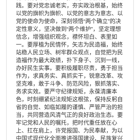
践。要对党忠诚老实，夯实政治根基，始终
以党的旗帜为旗帜、以党的意志为意志、以
党的使命为使命，深刻领悟“两个确立”的决
定性意义，坚决做到“两个维护”，坚定理想
信念，增强组织观念，襟怀坦白、表里如
一。要厚植为民情怀，矢志为民造福，始终
站稳人民立场、树牢群众观点，自觉把为民
造福作为最大政绩，扑下身子、沉到一线，
办好民生实事。要积极履职尽责，勇于担当
作为，求真务实、真抓实干，锐意改革、攻
坚克难，敢于斗争、防范风险，狠抓落实、
务求实效。要严守纪律规矩，永葆清廉本
色，时刻绷紧纪法规矩这根弦，保持反躬自
省的自觉、如临如履的谨慎、严管严治的担
当，共同营造风清气正的良好政治生态。要
牢记党和人民的嘱托，把时代重任放在心
上、扛在肩上，许党报国、为民奉献，为以
中国式现代化全面推进强国建设、民族复兴