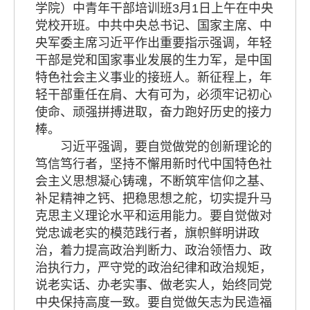
学院）中青年干部培训班3月1日上午在中央
党校开班。中共中央总书记、国家主席、中
央军委主席习近平作出重要指示强调，年轻
干部是党和国家事业发展的生力军，是中国
特色社会主义事业的接班人。新征程上，年
轻干部重任在肩、大有可为，必须牢记初心
使命、顽强拼搏进取，奋力跑好历史的接力
棒。
习近平强调，要自觉做党的创新理论的
笃信笃行者，坚持不懈用新时代中国特色社
会主义思想凝心铸魂，不断筑牢信仰之基、
补足精神之钙、把稳思想之舵，切实提升马
克思主义理论水平和运用能力。要自觉做对
党忠诚老实的模范践行者，旗帜鲜明讲政
治，着力提高政治判断力、政治领悟力、政
治执行力，严守党的政治纪律和政治规矩，
说老实话、办老实事、做老实人，始终同党
中央保持高度一致。要自觉做矢志为民造福