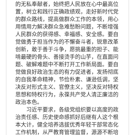
的无私奉献者，始终把人民放在心中最高位
置，树立和践行正确政绩观，走好新时代党
的群众路线，提高做群众工作的本领，用心
用情用力解决群众急难愁盼问题，不断增强
人民群众的获得感、幸福感、安全感。要自
觉做勇于担当作为的不懈奋斗者，锐意改革
创新，敢于善于斗争，愿挑最重的担子、能
啃最硬的骨头、善接烫手的山芋，在直面问
题、破解难题中不断打开工作新局面。要自
觉做良好政治生态的有力促进者，发扬彻底
的自我革命精神，节俭朴素、谦逊低调，坚
决反对形式主义、官僚主义，坚决反对特权
思想和特权行为，永葆共产党人清正廉洁的
政治本色。
习近平要求，各级党组织要以高度的政
治责任感、历史使命感抓好后继有人这个根
本大计，健全培养选拔优秀年轻干部常态化
工作机制，从严教育管理监督，源源不断培