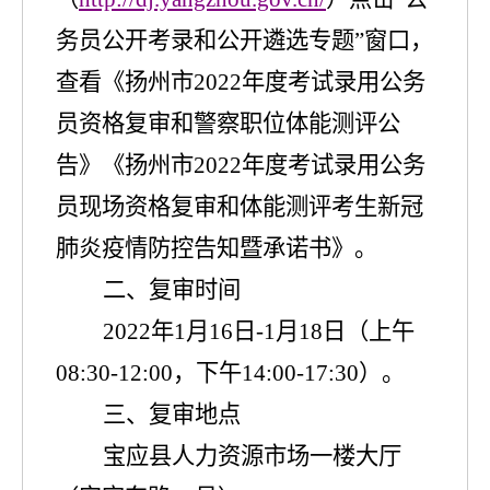
务员
公开
考录
和公开遴选专题
”
窗口，
查看《扬州市
2022
年度考试录用公务
员资格复审和警察职位体能
测评公
告
》《扬州市
2022
年度考试录用公务
员现场
资格复审和体能测评考生
新冠
肺炎疫情防控告知暨承诺书》
。
二、复审时间
20
2
2
年
1
月
16
日
-
1
月
18
日
（
上午
0
8:30-1
2
:
0
0
，下午
14:
0
0-1
7
:
3
0
）
。
三、复审地点
宝应县
人力资源市场一楼大厅