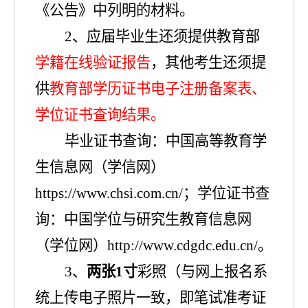
《
公告
》
中
列明
的
材料
。
2
、
应届毕业生还须提供
教育部
学籍在线验证报告
，其他考生还须提
供
教育部学历证书电子注册备案表、
学位证书查询结果。
毕业证书查询：中国高等教育学
生信息网（学信网）
https://www.chsi.com.cn/
；学位证书查
询：中国学位与研究生教育信息网
（学位网）
http://www.cdgdc.edu.cn/
。
3
、
两
张
1
寸
彩照（与网上报名系
统上传电子照片
一致
，即
笔试
准考证