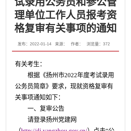
试录用公务员和参公管
理单位工作人员报考资
格复审有关事项的通知
发布：2022-01-14 来源： 作者： 浏览量：
372
有关考生：
根据《扬州市
20
2
2
年度
考试录用
公务员简章》要求，现就资格复审有
关事项通知如下：
一、
复审公告
请登录
扬州党建网
（
http://dj.yangzhou.gov.cn/
）
点击
“
公