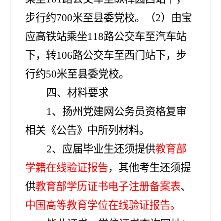
步行约
700
米
至县委党校。（
2
）由宝
应高铁站乘坐
118
路公交车至汽车站
下，转
106
路公交车至西门站下，步
行约
50
米
至县委党校。
四、材料要求
1
、
扬州党建网公务员资格复审
相关
《
公告
》
中所列
材料
。
2
、
应届毕业生还须提供
教育部
学籍在线验证报告
，其他考生还须提
供
教育部学历证书电子注册备案表
、
中国高等教育学位在线验证报告。