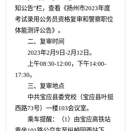
知公告
”
栏，查看《扬州市
2023
年度
考试录用公务员资格复审和警察职位
体能
测评公告
》
。
二、复审时间
20
2
3
年
2
月
9
日
-
2
月
12
日
。
上午
0
8:30-1
2
:
0
0
，下午
14:
0
0-
1
7
:
3
0
。
三、复审地点
中共宝应县委党校
（宝应县叶挺
西路
73
号）一楼
103
会议室
。
乘车提醒：（
1
）由宝应高铁站
乘坐
101
路公交车至纵棹园西站下，