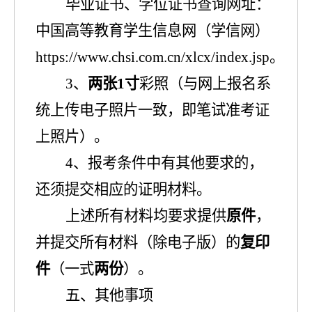
毕业证书、学位证书查询网址：
中国高等教育学生信息网（学信网）
https://www.chsi.com.cn/xlcx/index.jsp
。
3
、
两
张
1
寸
彩照（与网上报名系
统上传电子照片
一致
，即
笔试
准考证
上照片）
。
4
、
报考条件中有其他要求的，
还须提交相应的证明材料。
上述
所有材料均要求提供
原件
，
并提交所有材料（除电子版）的
复印
件
（一式
两份
）
。
五、其他事项