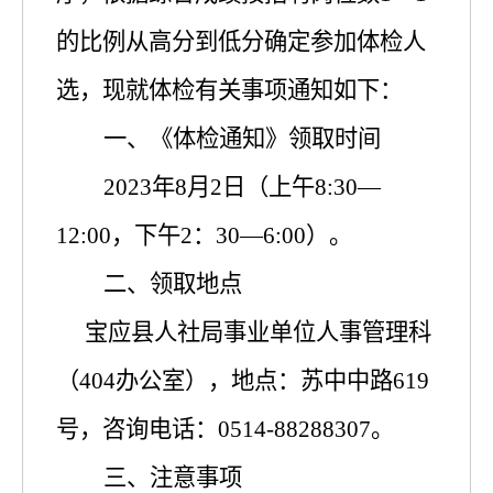
的比例从高分到低分确定参加体检人
选，
现
就体检有关事项
通知如下：
一、
《体检通知》
领取时间
2023
年
8
月
2
日（上午
8
:
3
0—
12
:
0
0
，下午
2
：
3
0—
6
:
0
0
）。
二、领取地点
宝应县人社局事业单位人事管理科
（
404
办公室）
，
地点：苏中中路
619
号
，
咨询电话：
0514-88288307
。
三、注意事项