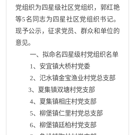
党组织为四星级社区党组织，郭红艳
等
5
名同志为四星社区党组织书记。
现予公示，征求党员、群众和单位的
意见。
一、拟命名四星级村党组织名单
1
、安宜镇大桥村党委
2
、
氾水镇
金宝渔业村
党
总支
部
3
、
夏集镇
双塘村
党支部
4
、
夏集镇相庄村党支部
5
、
柳堡镇
仁里村
党
总支部
6
、
柳堡镇廷柏村党支部