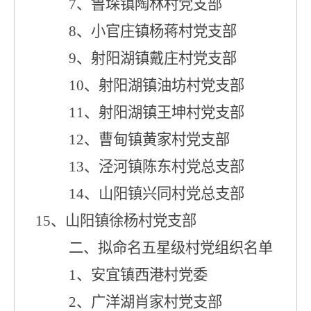
7
、
鲁垛镇
陶林村党支部
8
、
小官庄镇
杨蒋村党支部
9
、
射阳湖镇戴庄村党支部
1
0
、
射阳湖镇油坊村党支部
1
1
、射阳湖镇
王坤村
党支部
1
2
、曹甸镇黄家村党支部
1
3
、泾河镇陈东村党总支
部
1
4
、
山阳镇
兴同村
党总支
部
1
5
、
山阳镇徐杨村党支部
二、拟命名五星级村党组织名单
1
、安宜镇西港村党委
2
、
广洋湖
肖家村
党支部