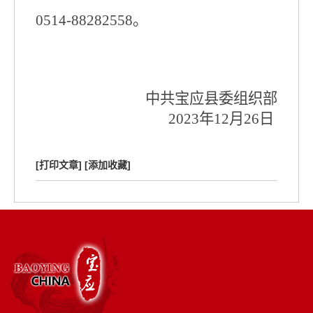
0514
-
88282558
。
中共宝应县委组织
部
202
3
年
1
2
月
26
日
[打印文章]
[添加收藏]