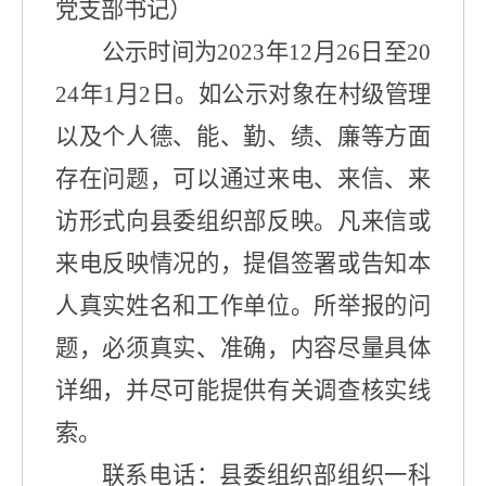
党支部书记）
公示时间为
202
3
年
1
2
月
26
日至
20
2
4
年
1
月
2
日。如公示对象在村级管理
以及个人德、能、勤、绩、廉等方面
存在问题，可以通过来电、来信、来
访形式向县委组织部反映。凡来信或
来电反映情况的，提倡签署或告知本
人真实姓名和工作单位。所举报的问
题，必须真实、准确，内容尽量具体
详细，并尽可能提供有关调查核实线
索。
联系电话：县委组织部组织
一
科