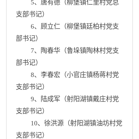
5
、唐有德
（
柳堡镇仁里村党
总
支部书记）
6
、顾立仁
（
柳堡镇廷柏村党支
部
书记）
7
、陶春华
（鲁垛镇
陶林村党支
部
书记）
8
、李春宏
（小官庄镇
杨蒋村党
支部
书记）
9
、陆成军
（
射阳湖镇戴庄村党
支部
书记）
1
0
、徐洪源（
射阳湖镇油坊村党
支部
书记）