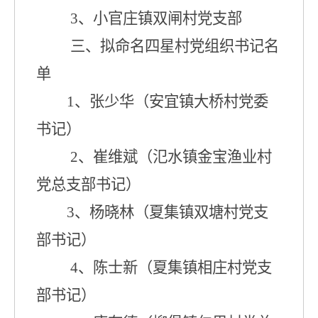
3
、
小官庄镇
双闸村
党支部
三、拟命名四星村党组织书记名
单
1
、张少华（安宜镇大桥村党委
书记）
2
、崔维斌
（
氾水镇金宝渔业村
党
总支部书记）
3
、杨晓林
（
夏集镇双塘村党支
部
书记）
4
、陈士新
（
夏集镇相庄村党支
部
书记）