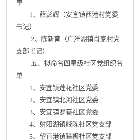
单
1
、薛彭辉（安宜镇西港村党委
书记）
2
、陈新育
（
广洋湖镇
肖家村党
支部
书记）
五、拟命名四星级社区党组织名
单
1
、安宜镇莲花社区党委
2
、安宜镇北河社区党委
3
、安宜镇罗巷社区
党委
4
、射阳湖镇臧陈社区党支部
5
、望直港镇獐狮社区党支部