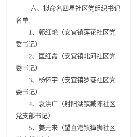
六
、拟命名四星社区党组织书记
名单
1
、郭红艳（安宜镇
莲花
社区党
委书记）
2
、匡红霞（安宜镇
北河
社区党
委书记）
3
、杨怀宇（安宜镇
罗巷
社区党
委书记）
4
、袁洪广（射阳湖镇臧陈社区
党支部书记）
5
、姜元来（望直港镇獐狮社区