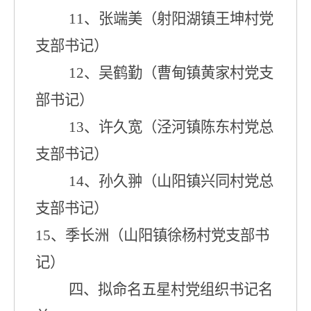
1
1
、张
端
美
（
射阳湖镇
王坤村
党
支部
书记）
1
2
、吴鹤勤
（
曹甸镇黄家村党支
部
书记）
1
3
、许久宽
（
泾河镇陈东村党总
支
部书记）
1
4
、孙久翀
（
山阳镇
兴同村
党总
支
部书记）
1
5
、季长洲
（
山阳镇徐杨村党支部
书
记）
四、拟命名五星村党组织书记名