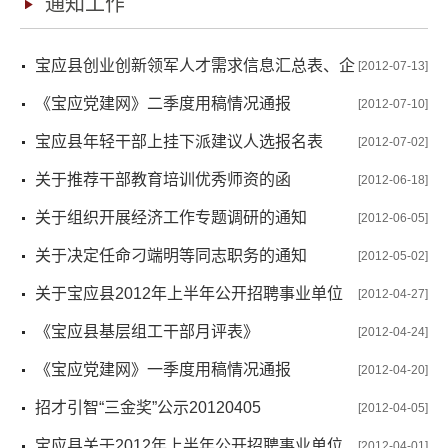
通知工作
宝应县创业创新领军人才需求信息汇总表、企
[2012-07-13]
业技术难题信息汇总表
《宝应党建网》二季度用稿情况通报
[2012-07-10]
宝应县年轻干部上挂下派建议人选报名表
[2012-07-02]
关于推荐干部教育培训优秀师资的函
[2012-06-18]
关于组织开展经济工作专题调研的通知
[2012-06-05]
关于决定任命刁端明等同志职务的通知
[2012-05-02]
关于宝应县2012年上半年公开招聘事业单位
[2012-04-27]
工作人员公共科目笔试最低合格线的通知
《宝应县基层组工干部月评表》
[2012-04-24]
《宝应党建网》一季度用稿情况通报
[2012-04-20]
招才引智“三金奖”公示20120405
[2012-04-05]
宝应县关于2012年上半年公开招聘事业单位
[2012-04-01]