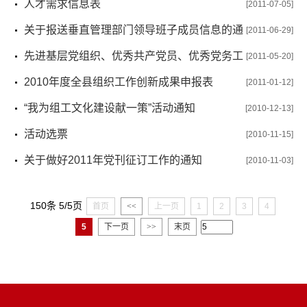
年大学生村官招聘启事
人才需求信息表
[2011-07-05]
关于报送垂直管理部门领导班子成员信息的通
[2011-06-29]
知
先进基层党组织、优秀共产党员、优秀党务工
[2011-05-20]
作者等登记表
2010年度全县组织工作创新成果申报表
[2011-01-12]
“我为组工文化建设献一策”活动通知
[2010-12-13]
活动选票
[2010-11-15]
关于做好2011年党刊征订工作的通知
[2010-11-03]
150条 5/5页
首页
<<
上一页
1
2
3
4
5
下一页
>>
末页