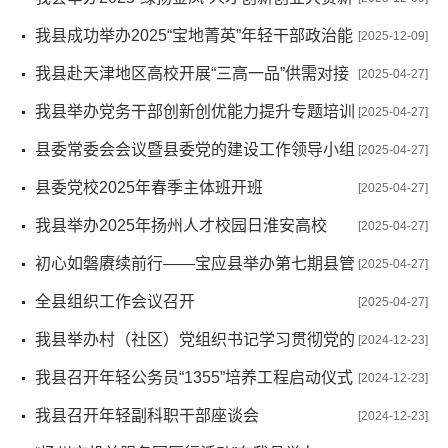
型电力装备产业专场暨第三届“智汇宝地·广聚应才”创新
我县成功举办2025“宝地菁英”年轻干部政治能
[2025-12-09]
创业大赛
力暨“笔尖争锋”实训营
我县赴天津地区高校开展“三高一品”供需对接
[2025-04-27]
活动
我县举办党务干部创新创优能力提升专题培训
[2025-04-27]
班
县委常委会会议暨县委党的建设工作领导小组
[2025-04-27]
（扩大）会议召开
县委党校2025年春季主体班开班
[2025-04-27]
我县举办2025年扬州人才校园日淮安高校
[2025-04-27]
（宝应专场）活动
初心如磐赓续前行——宝应县举办第七期县管
[2025-04-27]
干部荣誉退休仪式
全县组织工作会议召开
[2025-04-27]
我县举办村（社区）党组织书记学习贯彻党的
[2024-12-23]
二十届三中全会精神培训班
我县召开年轻公务员“1355”培养工程启动仪式
[2024-12-23]
暨公务员工作会议
我县召开年轻副科职干部座谈会
[2024-12-23]