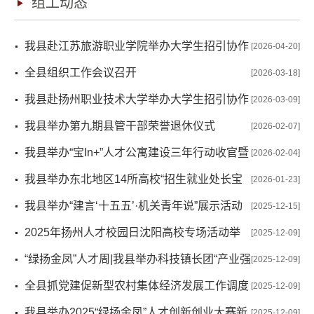
组工动态
我县赴江苏旅游职业学院举办大学生招引协作
[2026-04-20]
工作推进会
全县组织工作会议召开
[2026-03-18]
我县赴扬州职业技术大学举办大学生招引协作
[2026-03-09]
工作推进会
我县举办第九期县管干部荣誉退休仪式
[2026-02-07]
我县举办“宝In+”人才公寓建设三年行动收官暨
[2026-02-04]
2025年建设项目启用活动
我县举办东北地区14所高校“招生就业处长宝
[2026-01-23]
应行”活动
我县举办“建言‘十五五’·机关青年说”展示活动
[2025-12-15]
2025年扬州人才校园日沈阳高校专场活动举
[2025-12-09]
行
“绿扬金凤”人才周|我县举办科技镇长团“产业强
[2025-12-09]
链行动”暨“智汇宝地·广聚‘应’才”人才创新创业大赛
全县抓党建促新型农村集体经济发展工作调度
[2025-12-09]
会召开
我县举办2025“绿扬金凤”人才创新创业大赛新
[2025-12-09]