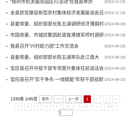
“扬州市机关服务园区行活动”在我县举办
[2024-12-23]
全县抓党建促新型农村集体经济发展座谈会召
[2024-12-23]
开
县委常委、组织部部长陈五湖调研经济薄弱村
[2024-09-19]
增收工作
市国资委、市城控集团赴望直港镇军师村调研
[2024-09-19]
结对共建工作
我县召开“兴村助力团”工作交流会
[2024-09-19]
县委常委、组织部部长陈五湖率队赴江南大
[2024-09-19]
学、江苏大学拜访
宝应县召开中层干部专项晋升集体任前谈话会
[2024-08-22]
宝应县召开“实干争先·一线赋能”年轻干部挂职
[2024-08-15]
锻炼集体送达见面会
1330条 1/45页
首页
<<
上一页
1
2
3
4
5
6
7
8
9
10
下一页
>>
末页